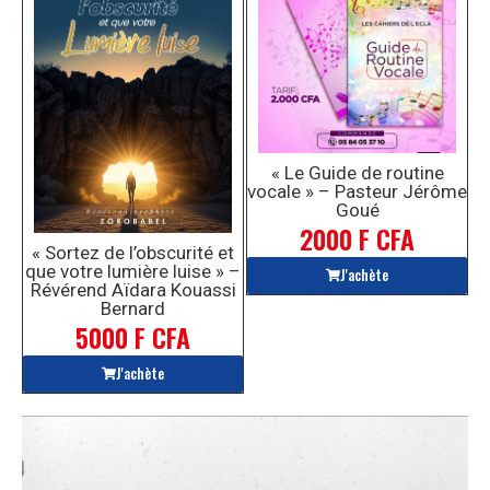
« Le Guide de routine
vocale » – Pasteur Jérôme
Goué
2000 F CFA
« Sortez de l’obscurité et
que votre lumière luise » –
J'achète
Révérend Aïdara Kouassi
Bernard
5000 F CFA
J'achète