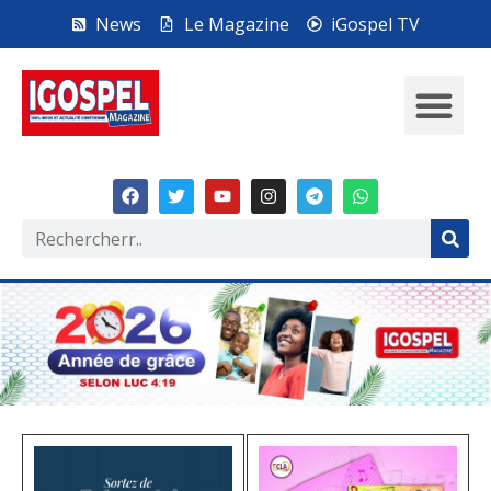
News
Le Magazine
iGospel TV