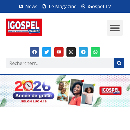
News
Le Magazine
iGospel TV