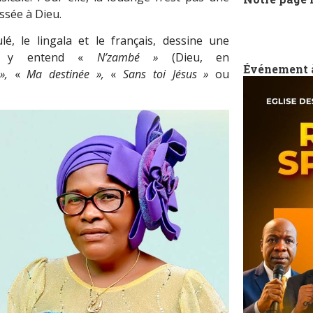
ssée à Dieu.
lé, le lingala et le français, dessine une
 On y entend «
N’zambé
»
(Dieu, en
Événement 
»
,
«
Ma destinée
»
,
«
Sans toi Jésus
»
ou