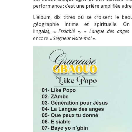
performance : c’est une prière amplifiée adre
L’album, dix titres où se croisent le baou
géographie intime et spirituelle.
lingala), «
Essiablé
»
,
«
Langue des anges
encore «
Seigneur visite-moi
»
.