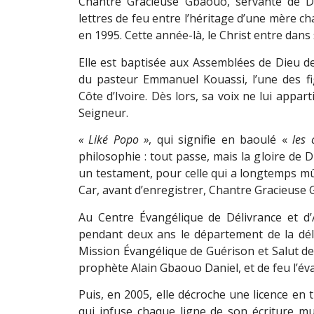
Chantre Gracieuse Gbaouo, servante de Di
lettres de feu entre l’héritage d’une mère c
en 1995. Cette année-là, le Christ entre dans 
Elle est baptisée aux Assemblées de Dieu de
du pasteur Emmanuel Kouassi, l’une des fi
Côte d’Ivoire. Dès lors, sa voix ne lui appart
Seigneur.
«
Liké Popo
»
, qui signifie en baoulé «
les
philosophie : tout passe, mais la gloire de
un testament, pour celle qui a longtemps mûr
Car, avant d’enregistrer, Chantre Gracieuse 
Au Centre Évangélique de Délivrance et d’A
pendant deux ans le département de la déli
Mission Évangélique de Guérison et Salut d
prophète Alain Gbaouo Daniel, et de feu l’éva
Puis, en 2005, elle décroche une licence en 
qui infuse chaque ligne de son écriture mus