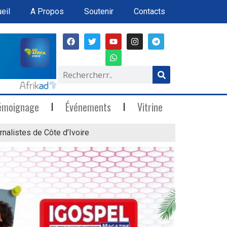
eil
A Propos
Soutenir
Contacts
émoignage
Événements
Vitrine
rnalistes de Côte d’Ivoire
« Marée Blanche »