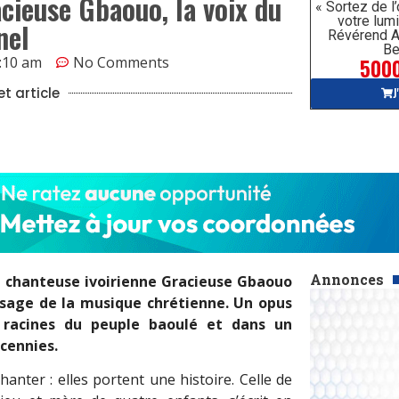
acieuse Gbaouo, la voix du
« Sortez de l
votre lumi
nel
Révérend A
Be
5000
:10 am
No Comments
J
t article
Annonces
la chanteuse ivoirienne Gracieuse Gbaouo
sage de la musique chrétienne. Un opus
 racines du peuple baoulé et dans un
cennies.
hanter : elles portent une histoire. Celle de