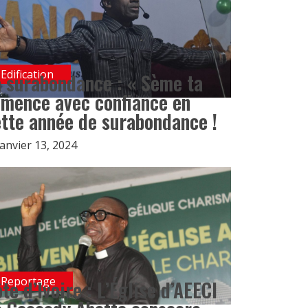
Edification
 surabondance : « Sème ta
emence avec confiance en
tte année de surabondance !
janvier 13, 2024
Reportage
te d’Ivoire : L’Église d’AEECI