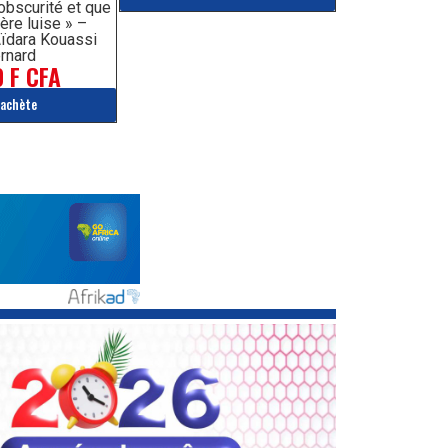
’obscurité et que
ère luise » –
ïdara Kouassi
rnard
 F CFA
'achète