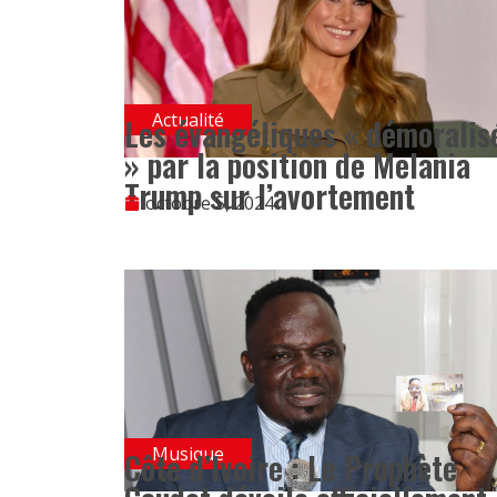
Actualité
Les évangéliques « démoralis
» par la position de Melania
Trump sur l’avortement
octobre 5, 2024
Musique
Côte d’Ivoire : Le Prophète