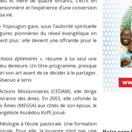
eu et mère de quatre enfants, s’écrit en
hansonnière et l’expérience d’une conversion
sa vie.
 Yopougon-gare, sous l’autorité spirituelle
gures pionnières du réveil évangélique en
ient plus : elle devient une offrande pour le
 choses éphémères
», résume à lui seul une
 Dieu demeure. Un titre-programme, presque
i son art avant de se décider à le partager.
Gbaouo a servi.
ctions Missionnaires (CEDAM), elle dirige
vrance des âmes. En 2003, elle cofonde la
es Âmes (MEGSA) aux côtés de son époux, le
ngéliste Assiédou Koffi Josué.
théologie à l’école pastorale. Une formation
icale. Pour elle, la louange n’est pas une
Notre page