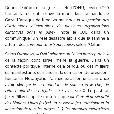
Depuis le début de la guerre, selon l’ONU, environ 200
humanitaires ont trouvé la mort dans la bande de
Gaza. L’attaque de lundi «
a provoqué la suspension des
distributions alimentaires de plusieurs organisations
caritatives dans le pays
», note le COE dans un
communiqué. Un réel désastre alors que la famine a
atteint des «
niveaux catastrophiques
», selon l’Oxfam.
Selon
Euronews
, «
l’ONU dénonce un “bilan inacceptable”
»
de la façon dont Israël mène la guerre. Dans un
contexte politique interne déjà tendu, où des milliers
de manifestants demandent la démission du président
Benjamin Netanyahu, l’armée israélienne a annoncé
avoir «l
imogé le commandant de soutien et le chef de
l’état-major de la brigade
», le 5 avril sur X. Le pasteur
Jerry Pillay rappelle toutefois que «
le Conseil de sécurité
des Nations Unies [exige] un cessez-le-feu immédiat et la
libération de tous les otages. […] Ces attaques meurtrières