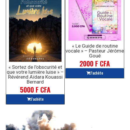
« Le Guide de routine
vocale » – Pasteur Jérôme
Goué
2000 F CFA
« Sortez de l’obscurité et
que votre lumière luise » –
J'achète
Révérend Aïdara Kouassi
Bernard
5000 F CFA
J'achète