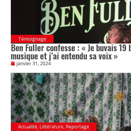
Témoignage
Ben Fuller confesse : « Je buvais 19 b
musique et j’ai entendu sa voix »
janvier 31, 2024
Actualité
,
Littérature
,
Reportage