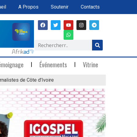
eil
A Propos
Soutenir
Contacts
émoignage
Événements
Vitrine
rnalistes de Côte d’Ivoire
« Marée Blanche »