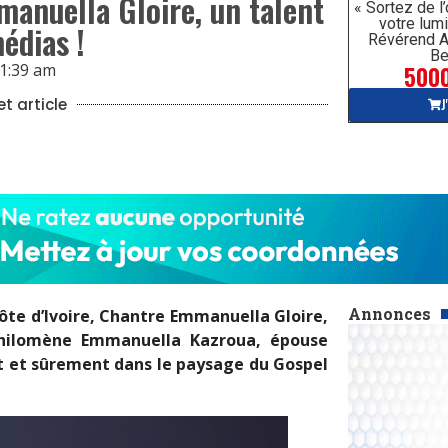
manuella Gloire, un talent
« Sortez de l
votre lumi
édias !
Révérend A
Be
5000
1:39 am
J
t article
Annonces
ôte d’Ivoire, Chantre Emmanuella Gloire,
 Philomène Emmanuella Kazroua, épouse
t et sûrement dans le paysage du Gospel