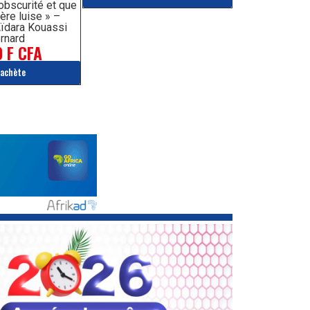
’obscurité et que
ère luise » –
ïdara Kouassi
rnard
 F CFA
'achète