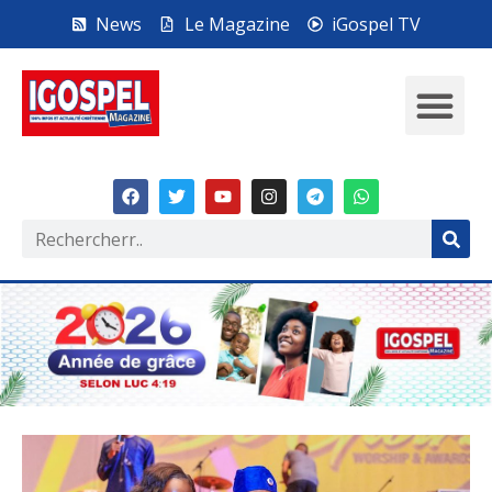
News
Le Magazine
iGospel TV