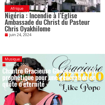
Afrique
Nigéria : Incendie à l’Église
Ambassade du Christ du Pasteur
Chris Oyakhilome
juin 24, 2024
Musique
juin 24, 2026
Chantre Gracieuse Gbaouo, une voix
prophétique pour une génération en
quête d’éternité