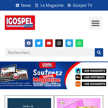
News
Le Magazine
iGospel TV