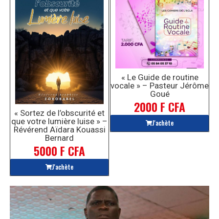
« Le Guide de routine
vocale » – Pasteur Jérôme
Goué
2000 F CFA
« Sortez de l’obscurité et
que votre lumière luise » –
J'achète
Révérend Aïdara Kouassi
Bernard
5000 F CFA
J'achète