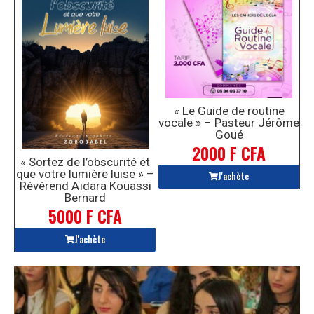
« Le Guide de routine
vocale » – Pasteur Jérôme
Goué
2000 F CFA
« Sortez de l’obscurité et
que votre lumière luise » –
J'achète
Révérend Aïdara Kouassi
Bernard
5000 F CFA
J'achète