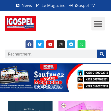
News
Le Magazine
iGospel TV