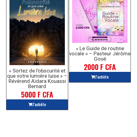
« Le Guide de routine
vocale » – Pasteur Jérôme
Goué
2000 F CFA
« Sortez de l’obscurité et
que votre lumière luise » –
J'achète
Révérend Aïdara Kouassi
Bernard
5000 F CFA
J'achète