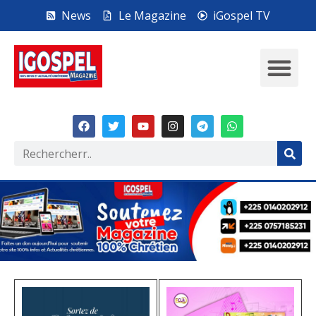
News
Le Magazine
iGospel TV