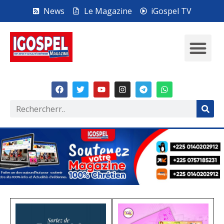
News
Le Magazine
iGospel TV