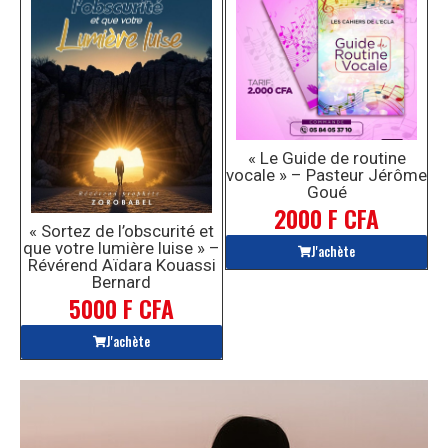
« Le Guide de routine
vocale » – Pasteur Jérôme
Goué
2000 F CFA
« Sortez de l’obscurité et
que votre lumière luise » –
J'achète
Révérend Aïdara Kouassi
Bernard
5000 F CFA
J'achète