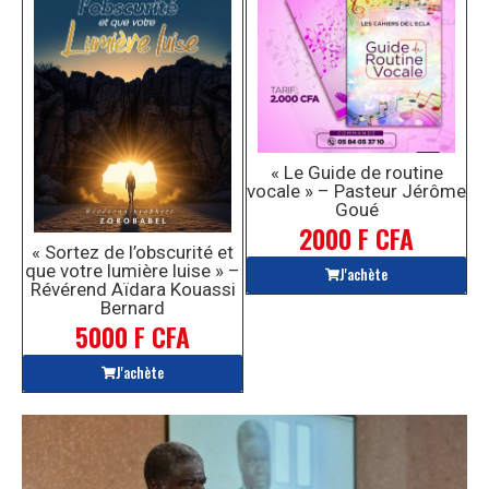
« Le Guide de routine
vocale » – Pasteur Jérôme
Goué
2000 F CFA
« Sortez de l’obscurité et
que votre lumière luise » –
J'achète
Révérend Aïdara Kouassi
Bernard
5000 F CFA
J'achète