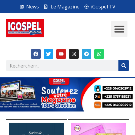
News
Le Magazine
iGospel TV