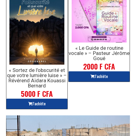
« Le Guide de routine
vocale » – Pasteur Jérôme
Goué
2000 F CFA
« Sortez de l’obscurité et
que votre lumière luise » –
J'achète
Révérend Aïdara Kouassi
Bernard
5000 F CFA
J'achète