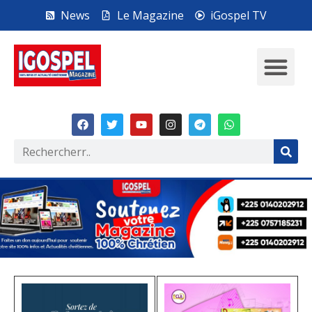
News
Le Magazine
iGospel TV