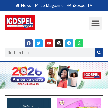
News
Le Magazine
iGospel TV