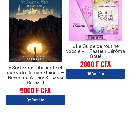
« Le Guide de routine
vocale » – Pasteur Jérôme
Goué
2000 F CFA
« Sortez de l’obscurité et
que votre lumière luise » –
J'achète
Révérend Aïdara Kouassi
Bernard
5000 F CFA
J'achète