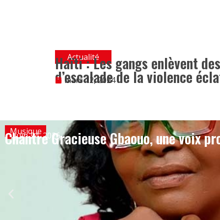
Actualité
Haïti : Les gangs enlèvent des
d’escalade de la violence écl
mars 12, 2024
Musique
Chantre Gracieuse Gbaouo, une voix pro
juin 24, 2026