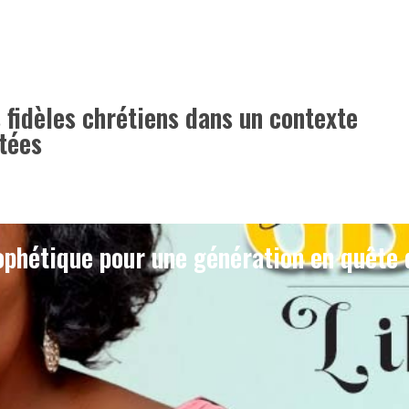
 fidèles chrétiens dans un contexte
atées
phétique pour une génération en quête 