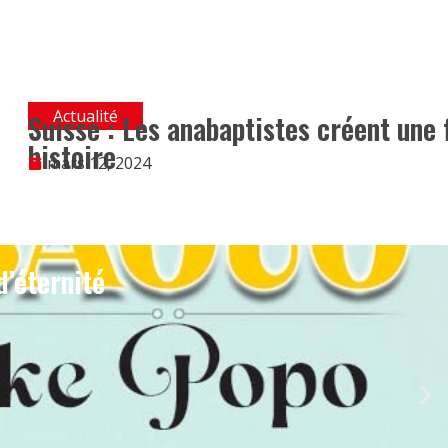
Actualité
Suisse : Les anabaptistes créent une 
histoire
mars 12, 2024
d’éternité