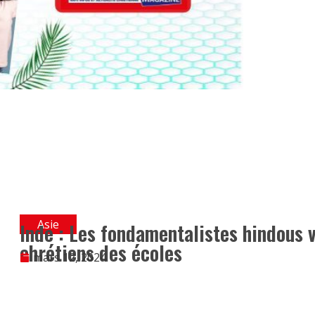
Asie
Inde : Les fondamentalistes hindous 
chrétiens des écoles
mars 12, 2024