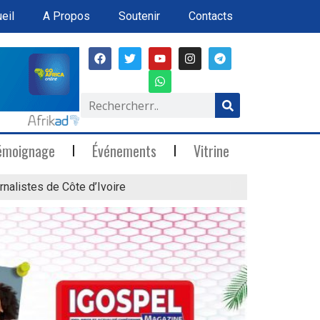
eil
A Propos
Soutenir
Contacts
émoignage
Événements
Vitrine
rnalistes de Côte d’Ivoire
« Marée Blanche »