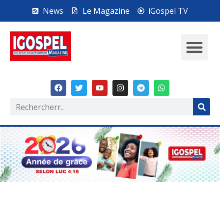
News
Le Magazine
iGospel TV