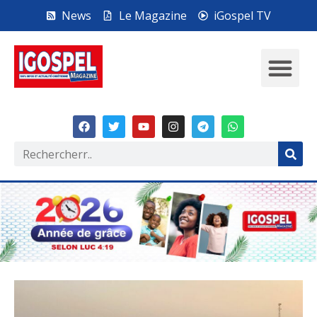
News
Le Magazine
iGospel TV