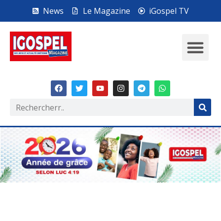
News
Le Magazine
iGospel TV