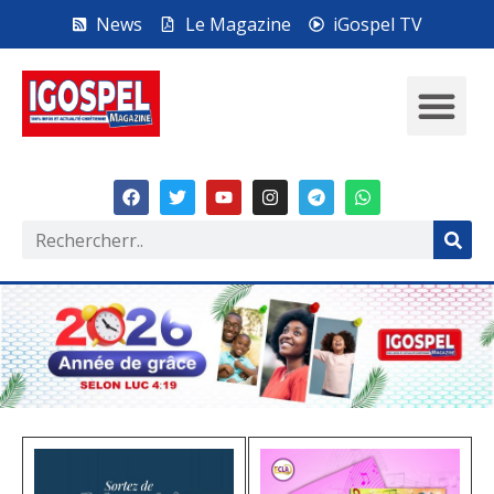
News
Le Magazine
iGospel TV