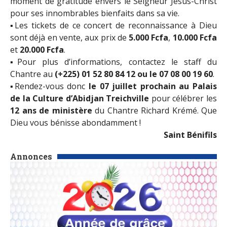
moment de gratitude envers le Seigneur Jésus-Christ
pour ses innombrables bienfaits dans sa vie.
▪︎
Les tickets de ce concert de reconnaissance à Dieu
sont déjà en vente, aux prix de
5.000 Fcfa
,
10.000 Fcfa
et
20.000 Fcfa
.
▪︎
Pour plus d’informations, contactez le staff du
Chantre au
(+225) 01 52 80 84 12 ou le 07 08 00 19 60
.
▪︎
Rendez-vous donc
le 07 juillet prochain au Palais
de la Culture d’Abidjan Treichville
pour célébrer les
12 ans de ministère
du Chantre Richard Krémé. Que
Dieu vous bénisse abondamment !
Saint Bénifils
Annonces