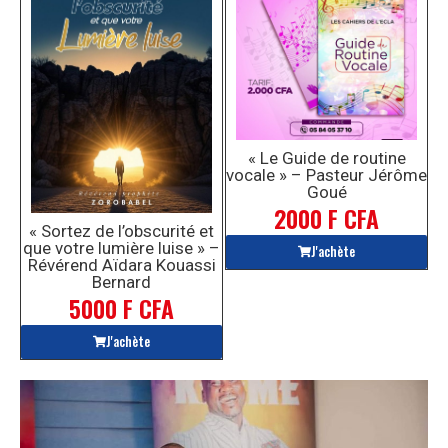
« Le Guide de routine
vocale » – Pasteur Jérôme
Goué
2000 F CFA
« Sortez de l’obscurité et
que votre lumière luise » –
J'achète
Révérend Aïdara Kouassi
Bernard
5000 F CFA
J'achète