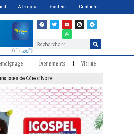
eil
A Propos
Soutenir
Contacts
émoignage
Événements
Vitrine
rnalistes de Côte d’Ivoire
« Marée Blanche »