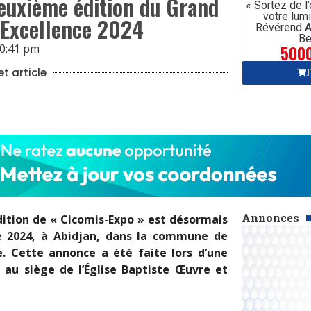
 deuxième édition du Grand
« Sortez de l
votre lumi
l’Excellence 2024
Révérend A
Be
5000
0:41 pm
J
t article
Annonces
ition de « Cicomis-Expo » est désormais
e 2024, à Abidjan, dans la commune de
. Cette annonce a été faite lors d’une
au siège de l’Église Baptiste Œuvre et