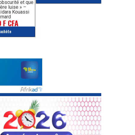
’obscurité et que
ère luise » –
ïdara Kouassi
rnard
 F CFA
'achète