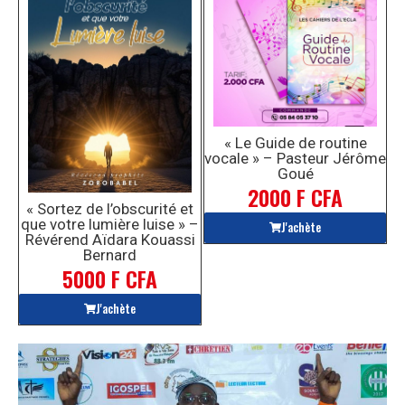
« Le Guide de routine
vocale » – Pasteur Jérôme
Goué
2000 F CFA
« Sortez de l’obscurité et
que votre lumière luise » –
J'achète
Révérend Aïdara Kouassi
Bernard
5000 F CFA
J'achète