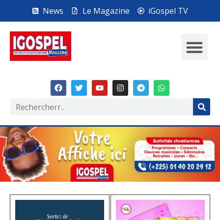
News
Le Magazine
iGospel TV