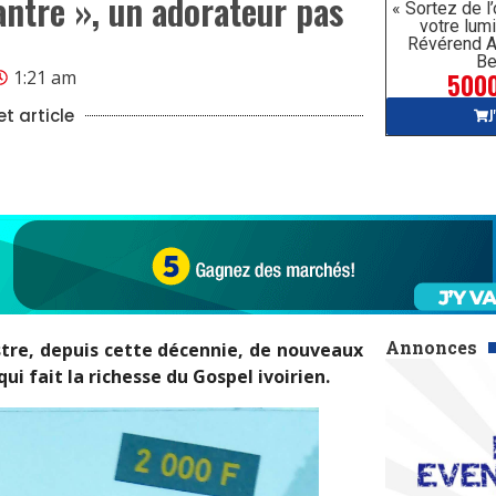
hantre », un adorateur pas
« Sortez de l
votre lumi
Révérend A
Be
5000
1:21 am
J
t article
Annonces
stre, depuis cette décennie, de nouveaux
ui fait la richesse du Gospel ivoirien.