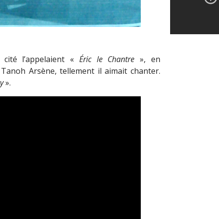
n cité l’appelaient «
Éric le Chantre
», en
Tanoh Arsène, tellement il aimait chanter.
y
».