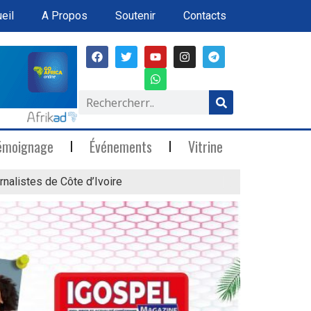
eil
A Propos
Soutenir
Contacts
émoignage
Événements
Vitrine
rnalistes de Côte d’Ivoire
« Marée Blanche »