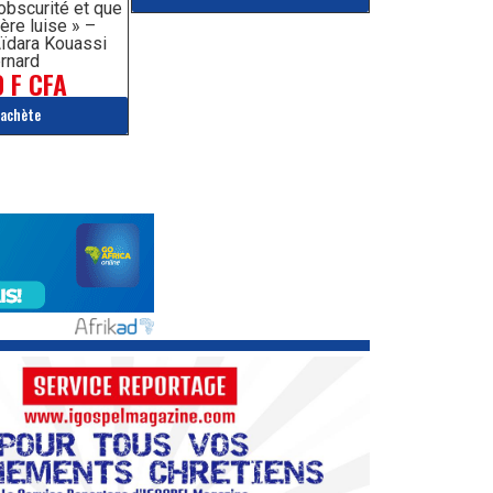
’obscurité et que
ère luise » –
ïdara Kouassi
rnard
 F CFA
'achète