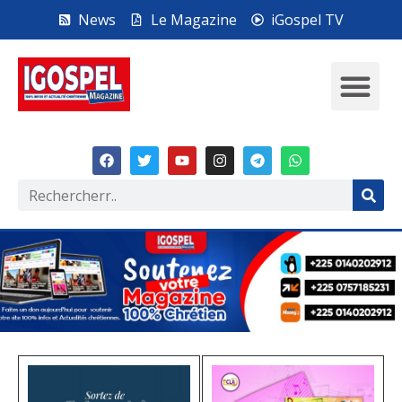
News
Le Magazine
iGospel TV