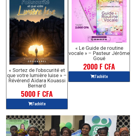
« Le Guide de routine
vocale » – Pasteur Jérôme
Goué
2000 F CFA
« Sortez de l’obscurité et
que votre lumière luise » –
J'achète
Révérend Aïdara Kouassi
Bernard
5000 F CFA
J'achète