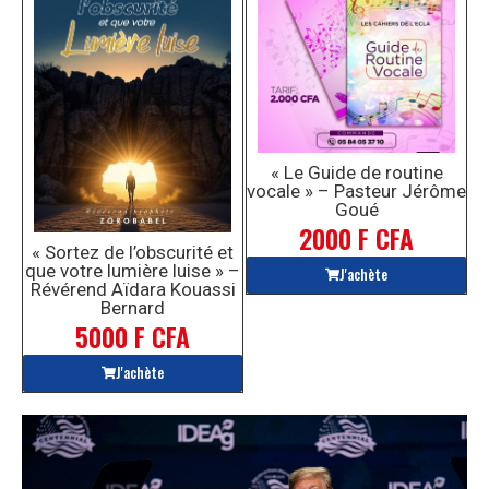
« Le Guide de routine
vocale » – Pasteur Jérôme
Goué
2000 F CFA
« Sortez de l’obscurité et
que votre lumière luise » –
J'achète
Révérend Aïdara Kouassi
Bernard
5000 F CFA
J'achète