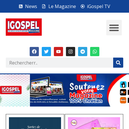
News
Le Magazine
iGospel TV