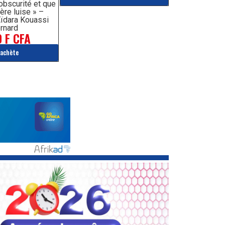
’obscurité et que
ère luise » –
ïdara Kouassi
rnard
 F CFA
'achète