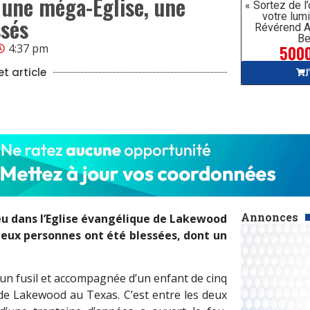
s une méga-Église, une
« Sortez de l
votre lumi
ssés
Révérend A
Be
5000
4:37 pm
J
t article
Annonces
ieu dans l’Eglise évangélique de Lakewood
 deux personnes ont été blessées, dont un
d’un fusil et accompagnée d’un enfant de cinq
 de Lakewood au Texas. C’est entre les deux