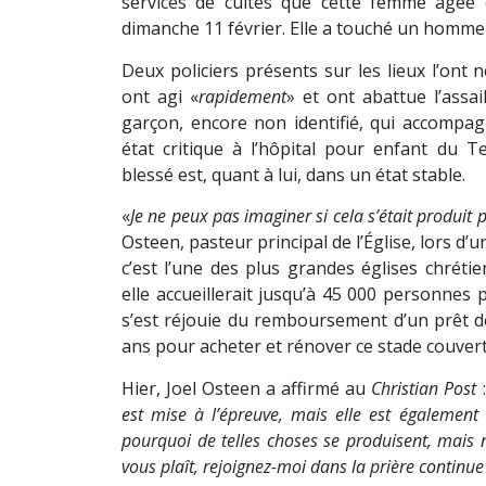
services de cultes que cette femme âgée 
dimanche 11 février. Elle a touché un homme 
Deux policiers présents sur les lieux l’ont n
ont agi «
rapidement
» et ont abattue l’assai
garçon, encore non identifié, qui accompagn
état critique à l’hôpital pour enfant du 
blessé est, quant à lui, dans un état stable.
«
Je ne peux pas imaginer si cela s’était produit
Osteen, pasteur principal de l’Église, lors d’
c’est l’une des plus grandes églises chréti
elle accueillerait jusqu’à 45 000 personne
s’est réjouie du remboursement d’un prêt de 
ans pour acheter et rénover ce stade couvert
Hier, Joel Osteen a affirmé au
Christian Post
est mise à l’épreuve, mais elle est égalemen
pourquoi de telles choses se produisent, mais
vous plaît, rejoignez-moi dans la prière continue 