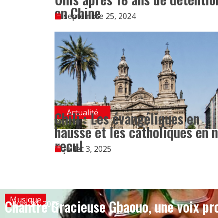
en Chine
septembre 25, 2024
Actualité
Chili : Les évangéliques en
hausse et les catholiques en 
recul
juillet 3, 2025
Musique
Chantre Gracieuse Gbaouo, une voix pro
juin 24, 2026