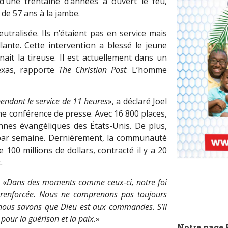
d’une trentaine d’années a ouvert le feu,
de 57 ans à la jambe.
eutralisée. Ils n’étaient pas en service mais
llante. Cette intervention a blessé le jeune
ait la tireuse. Il est actuellement dans un
Texas, rapporte
The Christian Post
. L’homme
 pendant le service de 11 heures
», a déclaré Joel
une conférence de presse. Avec 16 800 places,
ennes évangéliques des États-Unis. De plus,
s par semaine. Dernièrement, la communauté
100 millions de dollars, contracté il y a 20
.
: «
Dans des moments comme ceux-ci, notre foi
t renforcée. Nous ne comprenons pas toujours
 nous savons que Dieu est aux commandes. S’il
pour la guérison et la paix.
»
Notre page