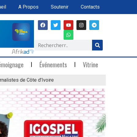
eil
A Propos
Soutenir
Contacts
émoignage
Événements
Vitrine
rnalistes de Côte d’Ivoire
« Marée Blanche »