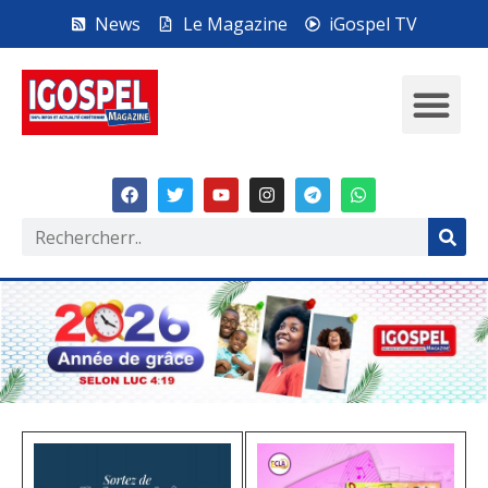
News
Le Magazine
iGospel TV