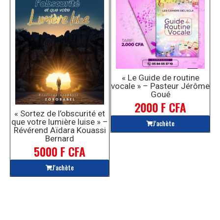
« Le Guide de routine
vocale » – Pasteur Jérôme
Goué
2000 F CFA
« Sortez de l’obscurité et
que votre lumière luise » –
J'achète
Révérend Aïdara Kouassi
Bernard
5000 F CFA
J'achète