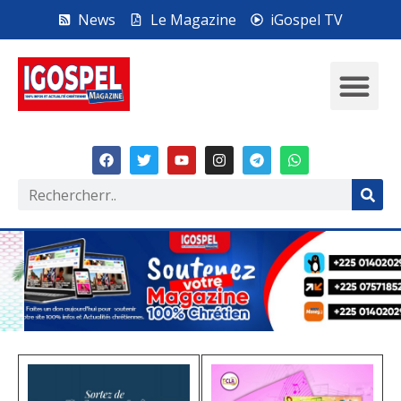
News
Le Magazine
iGospel TV