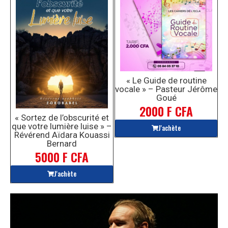
« Le Guide de routine
vocale » – Pasteur Jérôme
Goué
2000 F CFA
« Sortez de l’obscurité et
que votre lumière luise » –
J'achète
Révérend Aïdara Kouassi
Bernard
5000 F CFA
J'achète