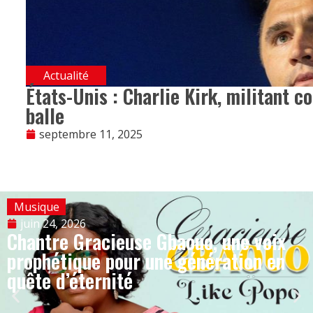
Actualité
États-Unis : Charlie Kirk, militant c
balle
septembre 11, 2025
Musique
juin 24, 2026
Chantre Gracieuse Gbaouo, une voix
prophétique pour une génération en
quête d’éternité