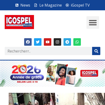
News
Le Magazine
iGospel TV