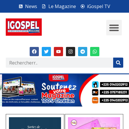
News
Le Magazine
iGospel TV