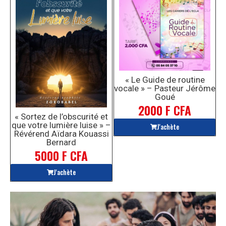
« Le Guide de routine
vocale » – Pasteur Jérôme
Goué
2000 F CFA
« Sortez de l’obscurité et
que votre lumière luise » –
J'achète
Révérend Aïdara Kouassi
Bernard
5000 F CFA
J'achète