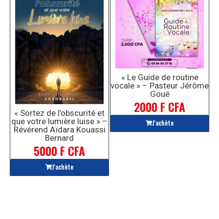
« Le Guide de routine
vocale » – Pasteur Jérôme
Goué
2000 F CFA
« Sortez de l’obscurité et
que votre lumière luise » –
J'achète
Révérend Aïdara Kouassi
Bernard
5000 F CFA
J'achète