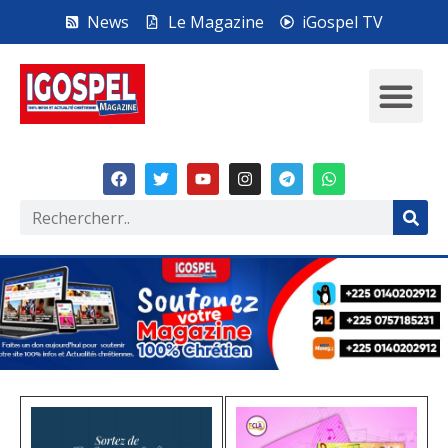
News
Le Magazine
iGospel TV