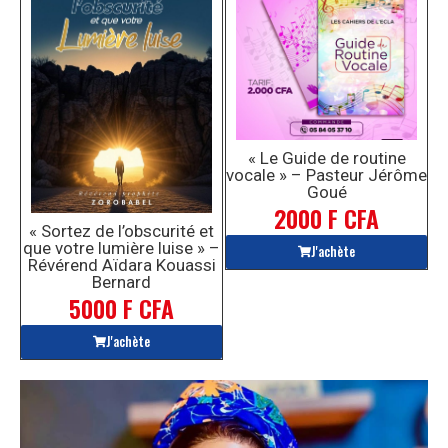
« Le Guide de routine
vocale » – Pasteur Jérôme
Goué
2000 F CFA
« Sortez de l’obscurité et
que votre lumière luise » –
J'achète
Révérend Aïdara Kouassi
Bernard
5000 F CFA
J'achète