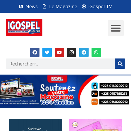
News
Le Magazine
iGospel TV