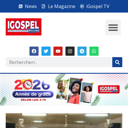
News
Le Magazine
iGospel TV