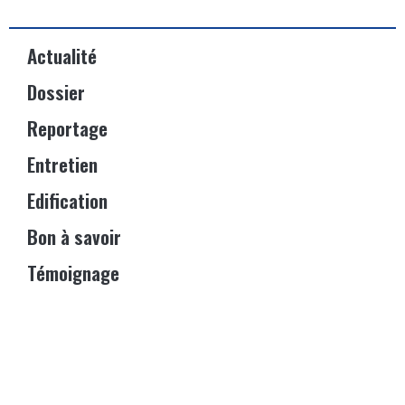
Actualité
Dossier
Reportage
Entretien
Edification
Bon à savoir
Témoignage
Événements
Vitrine
© 2023 – IGOSPEL Magazine. Tous droits réservés – Site web