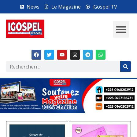
News
Le Magazine
iGospel TV