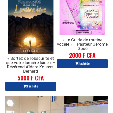
« Le Guide de routine
vocale » – Pasteur Jérôme
Goué
2000 F CFA
« Sortez de l’obscurité et
que votre lumière luise » –
J'achète
Révérend Aïdara Kouassi
Bernard
5000 F CFA
J'achète