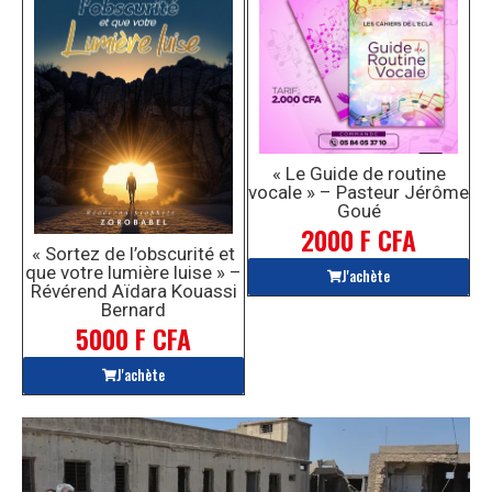
« Le Guide de routine
vocale » – Pasteur Jérôme
Goué
2000 F CFA
« Sortez de l’obscurité et
que votre lumière luise » –
J'achète
Révérend Aïdara Kouassi
Bernard
5000 F CFA
J'achète