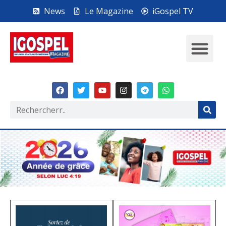
News
Le Magazine
iGospel TV