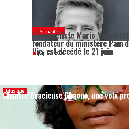
Actualité
L’évangéliste Mario Massicott
fondateur du ministère Pain 
Vie, est décédé le 21 juin
juin 29, 2026
Musique
Chantre Gracieuse Gbaouo, une voix pro
juin 24, 2026