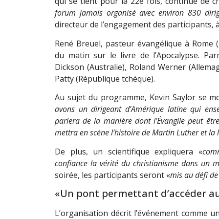
qui se tient pour la 22e fois, continue de cr
forum jamais organisé avec environ 830 diri
directeur de l’engagement des participants, 
René Breuel, pasteur évangélique à Rome (It
du matin sur le livre de l’Apocalypse. Par
Dickson (Australie), Roland Werner (Allema
Patty (République tchèque).
Au sujet du programme, Kevin Saylor se mo
avons un dirigeant d’Amérique latine qui ense
parlera de la manière dont l’Évangile peut êtr
mettra en scène l’histoire de Martin Luther et la l
De plus, un scientifique expliquera «
com
confiance la vérité du christianisme dans un m
soirée, les participants seront «
mis au défi de
«Un pont permettant d’accéder au
L’organisation décrit l’événement comme un