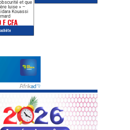
’obscurité et que
ère luise » –
ïdara Kouassi
rnard
 F CFA
'achète