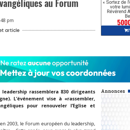
évangéliques au Forum
« Sortez de l
votre lumi
Révérend A
Be
5000
:48 pm
J
t article
Annonces
 leadership rassemblera 830 dirigeants
gne). L’événement vise à «rassembler,
ngéliques pour renouveler l’Eglise et
en 2003, le Forum européen du leadership,