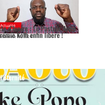
Actualité
te d’Ivoire : Le Pasteur Aimé
rémie Koffi enfin libéré !
décembre 19, 2024
d’éternité