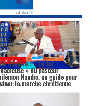
Littérature
te d’Ivoire : « La foi
dacieuse » du pasteur
hilémon Nambo, un guide pour
viver la marche chrétienne
mai 11, 2026