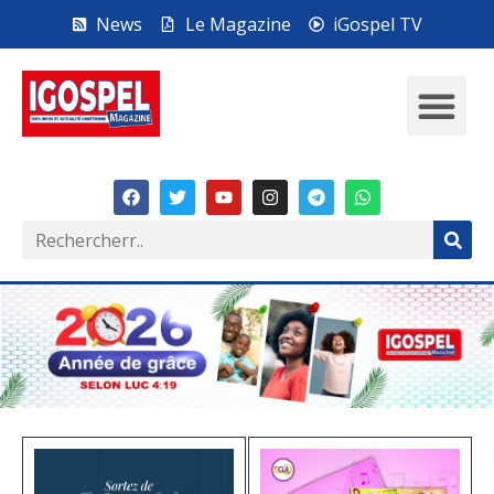
News
Le Magazine
iGospel TV