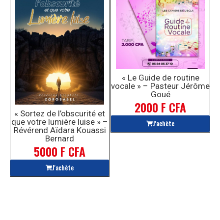
« Le Guide de routine
vocale » – Pasteur Jérôme
Goué
2000 F CFA
« Sortez de l’obscurité et
que votre lumière luise » –
J'achète
Révérend Aïdara Kouassi
Bernard
5000 F CFA
J'achète