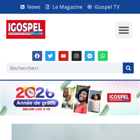
News
Le Magazine
iGospel TV