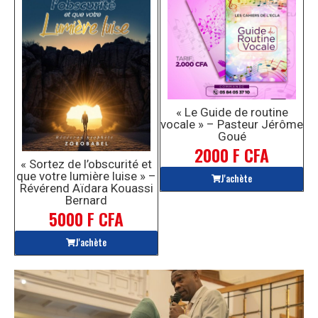
« Le Guide de routine
vocale » – Pasteur Jérôme
Goué
2000 F CFA
« Sortez de l’obscurité et
que votre lumière luise » –
J'achète
Révérend Aïdara Kouassi
Bernard
5000 F CFA
J'achète