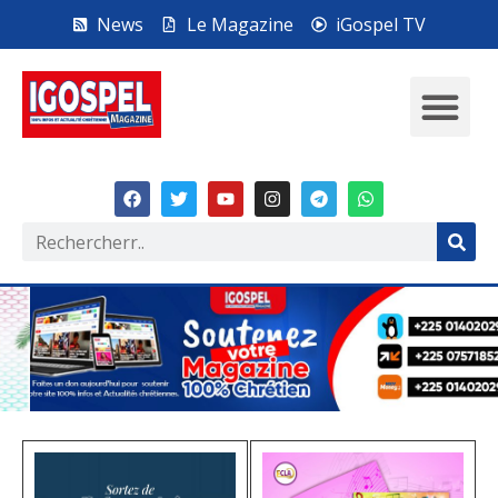
News
Le Magazine
iGospel TV