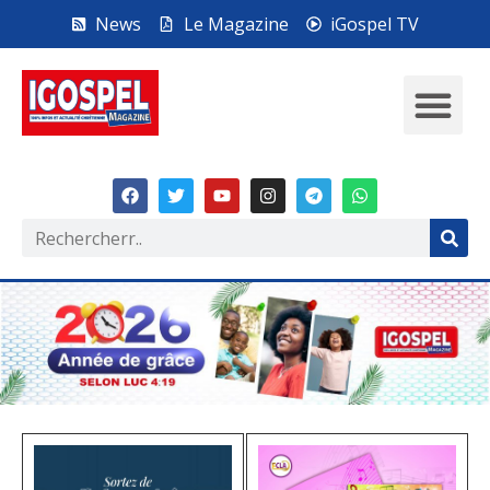
News
Le Magazine
iGospel TV