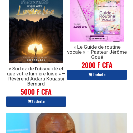
« Le Guide de routine
vocale » – Pasteur Jérôme
Goué
2000 F CFA
« Sortez de l’obscurité et
que votre lumière luise » –
J'achète
Révérend Aïdara Kouassi
Bernard
5000 F CFA
J'achète