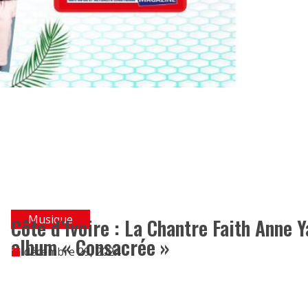
Musique
Côte d’Ivoire : La Chantre Faith Anne 
album « Consacrée »
décembre 29, 2024