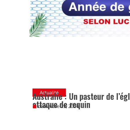
Actualité
Australie : Un pasteur de l’ég
attaque de requin
décembre 29, 2024