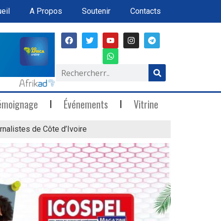
eil
A Propos
Soutenir
Contacts
émoignage
Événements
Vitrine
rnalistes de Côte d’Ivoire
« Marée Blanche »