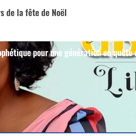
rs de la fête de Noël
phétique pour une génération en quête 