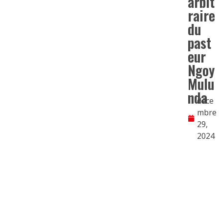
arbit
raire
du
past
eur
Ngoy
Mulu
nda
déce
mbre
29,
2024