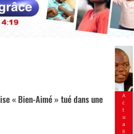
A
lise « Bien-Aimé » tué dans une
c
t
u
a
li