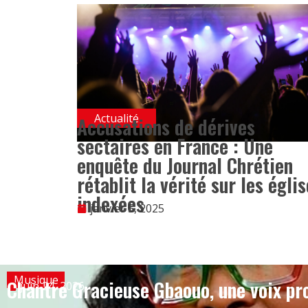
Actualité
Accusations de dérives
sectaires en France : Une
enquête du Journal Chrétien
rétablit la vérité sur les égli
indexées
janvier 5, 2025
Musique
Chantre Gracieuse Gbaouo, une voix pro
juin 24, 2026