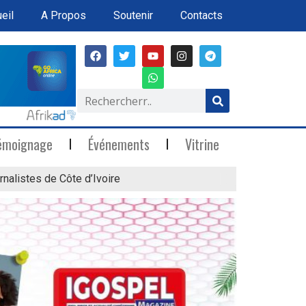
eil
A Propos
Soutenir
Contacts
émoignage
Événements
Vitrine
rnalistes de Côte d’Ivoire
« Marée Blanche »