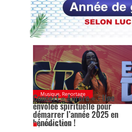
Musique
,
Reportage
Concert « Aurore » : Une
envolée spirituelle pour
démarrer l’année 2025 en
bénédiction !
janvier 5, 2025