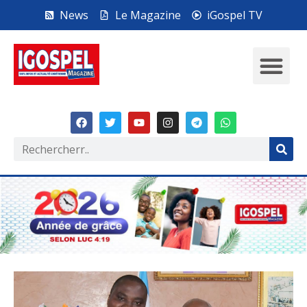
News
Le Magazine
iGospel TV