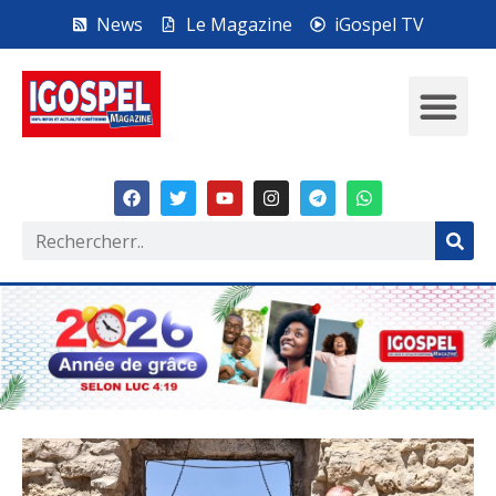
News
Le Magazine
iGospel TV