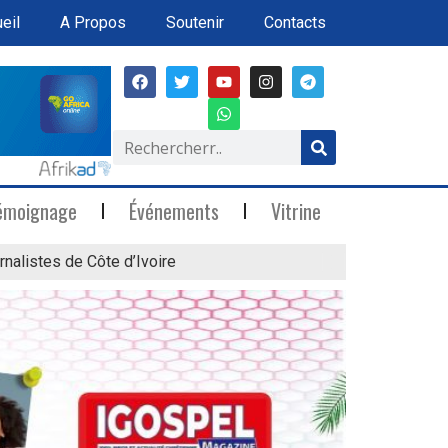
eil
A Propos
Soutenir
Contacts
émoignage
Événements
Vitrine
rnalistes de Côte d’Ivoire
« Marée Blanche »