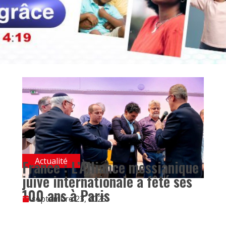
Actualité
France : L’Alliance messianique
juive internationale a fêté ses
100 ans à Paris
septembre 23, 2025