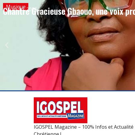
Musique
Chantre Gracieuse Gbaouo, une voix pro
juin 24, 2026
IGOSPEL Magazine – 100% Infos et Actualité
Chrétienne !