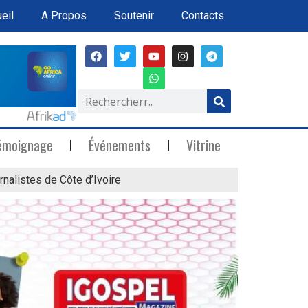
eil
A Propos
Soutenir
Contacts
émoignage
Événements
Vitrine
rnalistes de Côte d’Ivoire
« Marée Blanche »