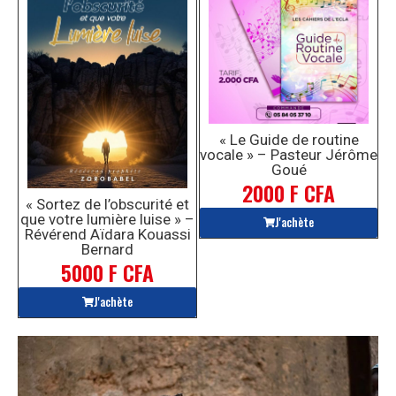
« Le Guide de routine
vocale » – Pasteur Jérôme
Goué
2000 F CFA
« Sortez de l’obscurité et
que votre lumière luise » –
J'achète
Révérend Aïdara Kouassi
Bernard
5000 F CFA
J'achète