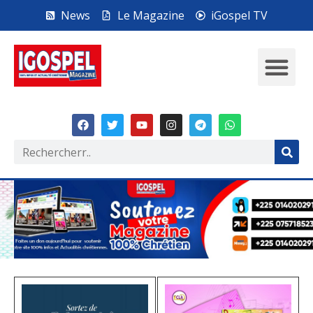
News
Le Magazine
iGospel TV