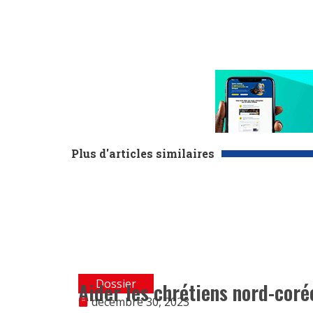
Plus d'articles similaires
Dossier
Aider les chrétiens nord-coré
décembre 30, 2023