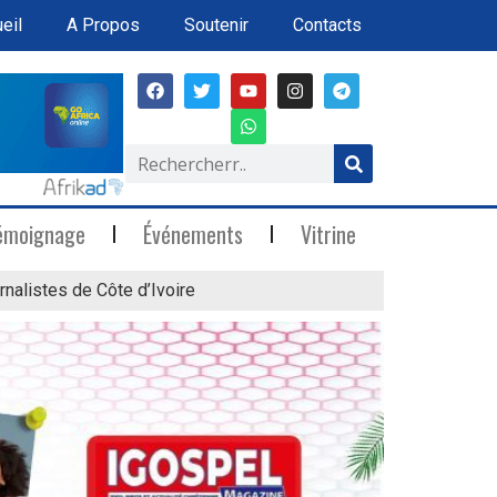
eil
A Propos
Soutenir
Contacts
émoignage
Événements
Vitrine
rnalistes de Côte d’Ivoire
« Marée Blanche »