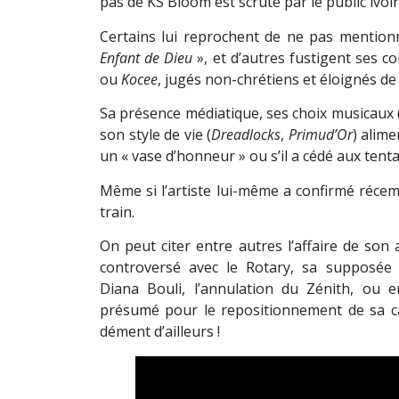
pas de KS Bloom est scruté par le public ivoir
Certains lui reprochent de ne pas mention
Enfant de Dieu
», et d’autres fustigent ses 
ou
Kocee
, jugés non-chrétiens et éloignés de 
Sa présence médiatique, ses choix musicaux 
son style de vie (
Dreadlocks
,
Primud’Or
) alime
un « vase d’honneur » ou s’il a cédé aux ten
Même si l’artiste lui-même a confirmé réce
train.
On peut citer entre autres l’affaire de son 
controversé avec le Rotary, sa supposée 
Diana Bouli, l’annulation du Zénith, ou
présumé pour le repositionnement de sa car
dément d’ailleurs !