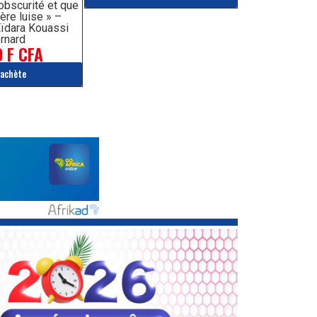
’obscurité et que
ère luise » –
ïdara Kouassi
rnard
 F CFA
'achète