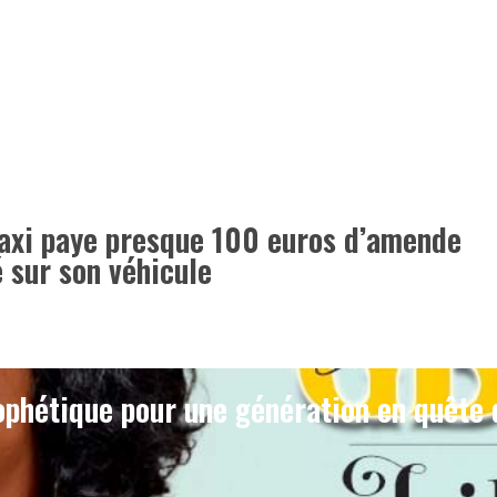
taxi paye presque 100 euros d’amende
é sur son véhicule
phétique pour une génération en quête 