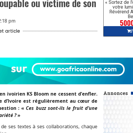
coupable ou victime de son
« Sortez de l
votre lumi
Révérend A
Be
5000
2:18 pm
J
t article
Annonces
en ivoirien KS Bloom ne cessent d’enfler.
e d’Ivoire est régulièrement au cœur de
uestion : «
Ces buzz sont-ils le fruit d’une
oriété ?
»
, de ses textes à ses collaborations, chaque