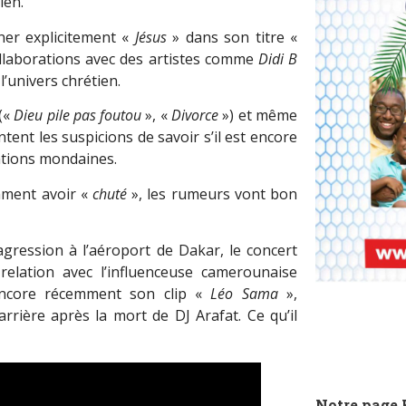
ien.
ner explicitement «
Jésus
» dans son titre «
collaborations avec des artistes comme
Didi B
l’univers chrétien.
(«
Dieu pile pas foutou
», «
Divorce
») et même
ntent les suspicions de savoir s’il est encore
tations mondaines.
mment avoir «
chuté
», les rumeurs vont bon
agression à l’aéroport de Dakar, le concert
relation avec l’influenceuse camerounaise
 encore récemment son clip «
Léo Sama
»,
rière après la mort de DJ Arafat. Ce qu’il
Notre page