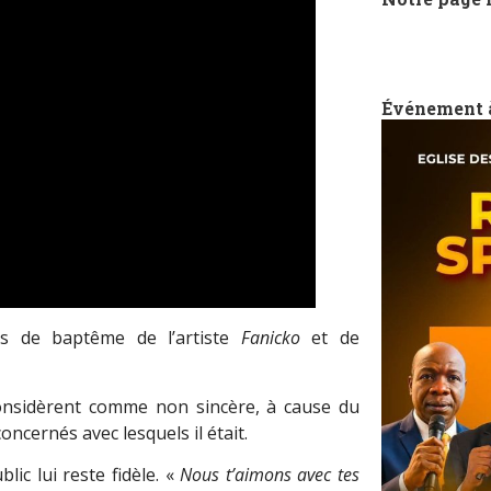
Événement 
os de baptême de l’artiste
Fanicko
et de
nsidèrent comme non sincère, à cause du
cernés avec lesquels il était.
ic lui reste fidèle. «
Nous t’aimons avec tes