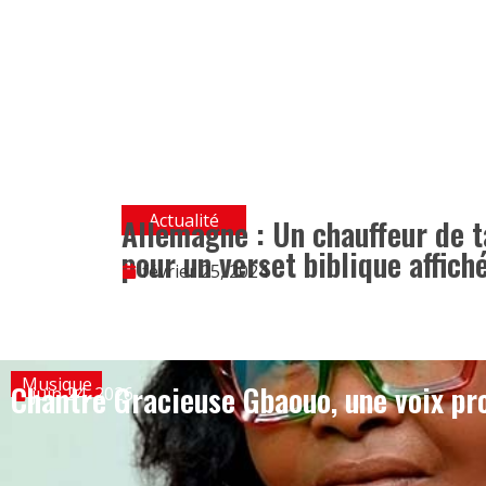
Actualité
Allemagne : Un chauffeur de 
pour un verset biblique affich
février 25, 2024
Musique
Chantre Gracieuse Gbaouo, une voix pro
juin 24, 2026