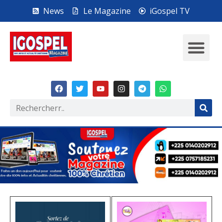
News
Le Magazine
iGospel TV