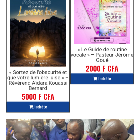
« Le Guide de routine
vocale » – Pasteur Jérôme
Goué
2000 F CFA
« Sortez de l’obscurité et
que votre lumière luise » –
J'achète
Révérend Aïdara Kouassi
Bernard
5000 F CFA
J'achète