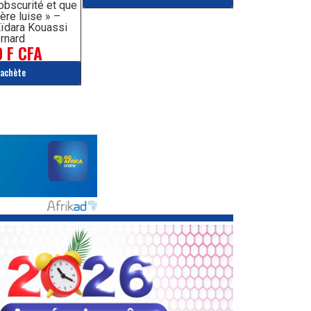
’obscurité et que
ère luise » –
ïdara Kouassi
rnard
 F CFA
'achète