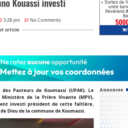
uno Kouassi investi
« Sortez de l
votre lumi
Révérend A
Be
5000
3:28 pm
No Comments
J
t article
Annonces
n des Pasteurs de Koumassi (UPAK). Le
Ministère de la Prière Vivante (MPV),
ment investi président de cette faîtière,
rs de Dieu de la commune de Koumassi.