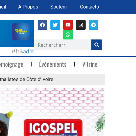
eil
A Propos
Soutenir
Contacts
émoignage
Événements
Vitrine
rnalistes de Côte d’Ivoire
« Marée Blanche »