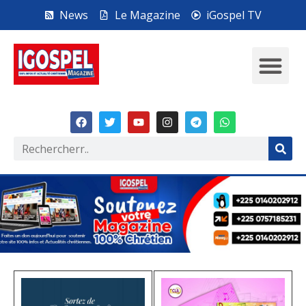
News
Le Magazine
iGospel TV