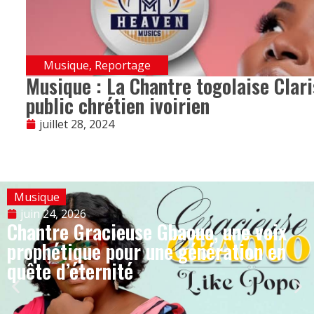
Musique
,
Reportage
Musique : La Chantre togolaise Clar
public chrétien ivoirien
juillet 28, 2024
Musique
juin 24, 2026
Chantre Gracieuse Gbaouo, une voix
prophétique pour une génération en
quête d’éternité