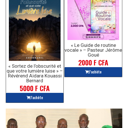
« Le Guide de routine
vocale » – Pasteur Jérôme
Goué
2000 F CFA
« Sortez de l’obscurité et
que votre lumière luise » –
J'achète
Révérend Aïdara Kouassi
Bernard
5000 F CFA
J'achète