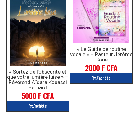
« Le Guide de routine
vocale » – Pasteur Jérôme
Goué
2000 F CFA
« Sortez de l’obscurité et
que votre lumière luise » –
J'achète
Révérend Aïdara Kouassi
Bernard
5000 F CFA
J'achète