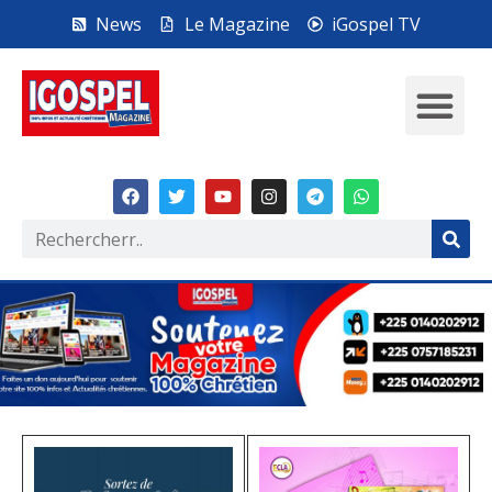
News
Le Magazine
iGospel TV