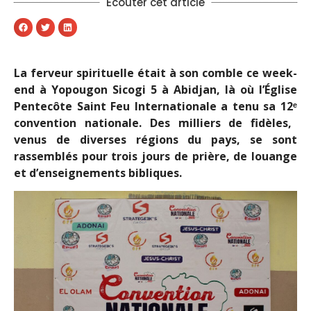
Ecouter cet article
La ferveur spirituelle était à son comble ce week-
end à Yopougon Sicogi 5 à Abidjan, là où l’Église
Pentecôte Saint Feu Internationale a tenu sa 12ᵉ
convention nationale. Des milliers de fid
è
les,
venus de diverses r
é
gions du pays, se sont
rassembl
é
s pour trois jours de pri
è
re, de louange
et d
’
enseignements bibliques.